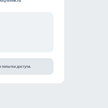
nfo@tnmk.ru
.
 попытки доступа.