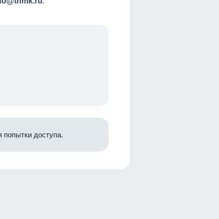
nfo@tnmk.ru
.
 попытки доступа.