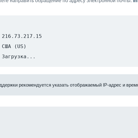
ете направить обращение по адресу электронной почты:
i
216.73.217.15
США (US)
Загрузка...
ддержки рекомендуется указать отображаемый IP-адрес и время