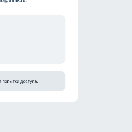
nfo@tnmk.ru
.
 попытки доступа.