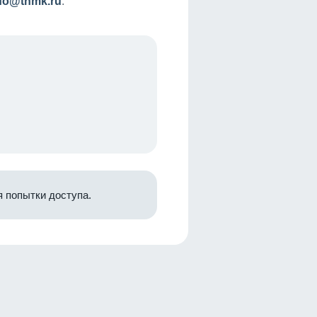
nfo@tnmk.ru
.
 попытки доступа.