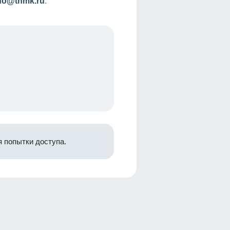
nfo@tnmk.ru
.
 попытки доступа.